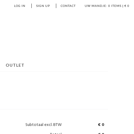
LOG IN
SIGN UP
CONTACT
UW MANDJE:
0
ITEMS | €
0
OUTLET
Subtotaal
excl. BTW
€ 0