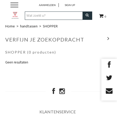
AANMELDEN
SIGN UP
0
Home
>
handtassen
>
SHOPPER
KLEDING
VERFIJN JE ZOEKOPDRACHT
SCHOENEN
SHOPPER
(0 producten)
handtassen
Geen resultaten
accessoires
cadeaubon
outlet
KLANTENSERVICE