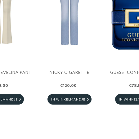
 EVELINA PANT
NICKY CIGARETTE
GUESS ICONI
0.00
€120.00
€78.
ELMANDJE
IN WINKELMANDJE
IN WINKE