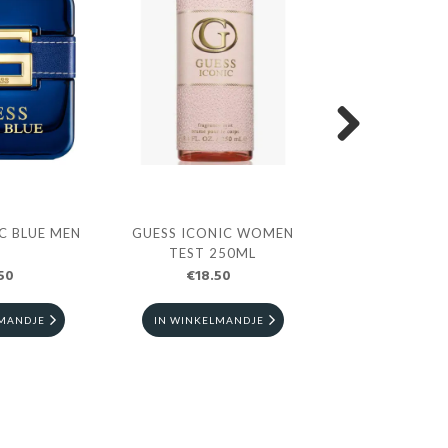
Next
C BLUE MEN
GUESS ICONIC WOMEN
GUESS UOMO I
TEST 250ML
DE PARFUM
50
€18.50
€72.5
LMANDJE
IN WINKELMANDJE
IN WINKELM