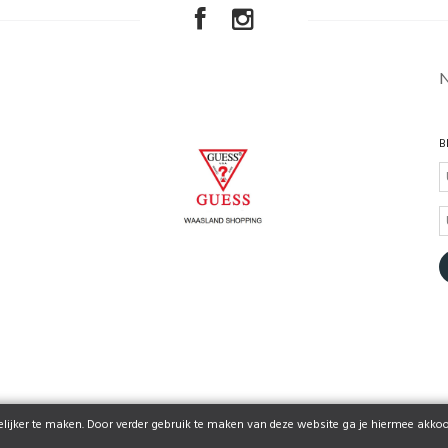
B
ijker te maken. Door verder gebruik te maken van deze website ga je hiermee akkoo
© 2026 www.guesswaasland.be | Powered by
Tilroy
.
.