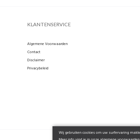
KLANTENSERVICE
Algemene Voorwaarden
Contact
Disclaimer
Privacybeleid
Wij gebruiken cookies om uw surfervaring makkel
Meer info vind je in onze
algemene voorwaarden